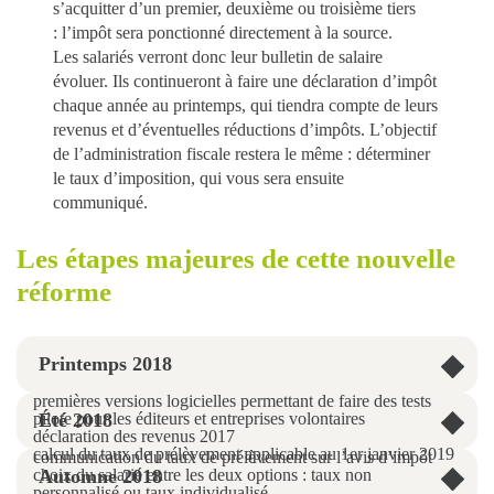
s’acquitter d’un premier, deuxième ou troisième tiers
:
l’impôt sera ponctionné directement à la source
.
Les salariés verront donc leur bulletin de salaire
évoluer. Ils continueront à faire une déclaration d’impôt
chaque année au printemps, qui tiendra compte de leurs
revenus et d’éventuelles réductions d’impôts. L’objectif
de l’administration fiscale restera le même :
déterminer
le taux d’imposition,
qui vous sera ensuite
communiqué.
Les étapes majeures de cette nouvelle
réforme
Printemps 2018
premières versions logicielles permettant de faire des tests
pilote pour les éditeurs et entreprises volontaires
Été 2018
déclaration des revenus 2017
calcul du taux de prélèvement applicable au 1er janvier 2019
communication du taux de prélèvement sur l’avis d’impôt
choix du salarié entre les deux options : taux non
Automne 2018
personnalisé ou taux individualisé