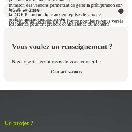
livraison des versions permettant de gérer la préfiguration sur
le bulletin de paie
Janvier 2019
la
DGFiP
communique aux entreprises le taux de
prélèvement retenu par le salarié
Activation du prélèvement à la source pour les revenus versés
les salariés pourront prendre connaissance du montant
à compter de Janvier
indicatif de prélèvement sur leur bulletin de salaire
Vous voulez un renseignement ?
Nos experts seront ravis de vous conseiller
Contactez-nous
Un projet ?