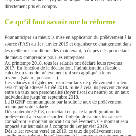
directement pris en compte.
Ce qu’il faut savoir sur la réforme
Pour anticiper au mieux la mise en application du prélèvement à la
source (PAS) au 1er janvier 2019 et organiser ce changement dans
les meilleures conditions dès maintenant, 5 étapes clés permettant
de mieux comprendre pour les entreprises :
Au printemps 2018, tous les salariés ont déclaré leurs revenus
2017. En fonction de la déclaration,
l’administration fiscale a
calculé un taux de prélèvement qui sera appliqué à leurs
revenus
(salaire, pension…)
Les salariés ont également reçu leur taux de prélèvement sur leur
avis d’impôt
adressé à l’été 2018. Suite à cela, ils peuvent choisir
entre un taux non personnalisé (foyer fiscal ou neutre) ou un taux
individualisé jusqu’en septembre 2018.
La
DGFiP
communiquera par la suite le taux de prélèvement
retenu par votre salarié
.
Dès septembre 2018
, en mettant en place la préfiguration du
prélèvement à la source sur leur bulletin de salaire,
les salariés
connaîtront le montant indicatif du prélèvement
. Ce montant sera
impacté sur leur salaire à compter du 1er janvier 2019.
Dès le 1er revenu versé en 2019, ce taux de prélèvement sera
appliqué au salaire :
le prélèvement à la source sera automatique et