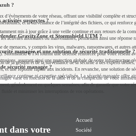
azuh ?
d’évènements de votre réseau, offrant une visibilité complète et struct
activités suspectes ?
érabilités, et la surveillance de l’intégrité des fichiers, ce qui renforce
stamment mis à jour grâce à une veille continue et aux retours de la com
Defender GravityZone et Stormshield UTM ?
 les activités anormales ou malveillantes, permettant ainsi une réponse r
de menaces, y compris les virus, malwares, ransomwares, et autres att
écurité managée et une solution de sécurité traditionnelle ?
 Stormshield UTM fournit une défense renforcée pour votre réseau avec
ntrusions, assurant ainsi une protection globale de votre infrastructure ré
tion de la gestion et de la surveillance de la sécurité à des experts 
n de sécurité managée ?
s, et une réponse rapide aux incidents. En revanche, une solution de séc
urveillance continue ni expertise spécialisée. La sécurité managée offre a
managée varie en fonction de la taille et de la complexité de votre i
ent, généralement en quelques semaines, afin de garantir que votre résea
 fluide et minimiser les interruptions de vos opérations.
Accueil
nt dans votre
Société