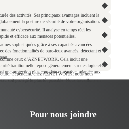
urée des activités. Ses principaux avantages incluent la
 globalement la posture de sécurité de votre organisation.
munauté cybersécurité. Il analyse en temps réel les
apide et efficace aux menaces potentielles.
aques sophistiquées grâce à ses capacités avancées
 des fonctionnalités de pare-feux avancés, détectant et
seau.
dédiés, comme ceux d’AZNETWORK. Cela inclut une
urité traditionnelle repose généralement sur des logiciels
insi une protection plus complète et réactive, adaptée aux
nfrastructure. Cependant, chez AZNETWORK, nous nous
u soit protégé le plus tôt possible. Nous travaillons en
Pour nous joindre