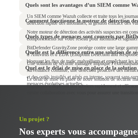
Quels sont les avantages d’un SIEM comme W
Un SIEM comme Wazuh collecte et traite tous les journaux 
Comment fonctionne le moteur de détection des 
détection rapide des anomalies, la gestion efficace des vuln
Notre moteur de détection des activités suspectes est con
Quels types de menaces sont couverts par Bit
comportements sur votre réseau pour identifier et signaler
BitDefender GravityZone protège contre une large gamme 
Quelle est la différence entre une solution de s
d’Antivirus et d’EDR (Endpoint Detection and Response).
bloquant les flux de trafic malveillants et empêchant les i
Une solution de sécurité managée implique l’externalisa
Quel est le délai de mise en place de la solutio
surveillance continue, une détection proactive des menace
et des outils installés et gérés en interne, souvent sans s
Le délai de mise en place de notre solution de sécurité 
menaces évolutives actuelles.
engageons à déployer nos services rapidement et efficacem
étroite collaboration avec vous pour assurer une transition
Un projet ?
Nos experts vous accompagne