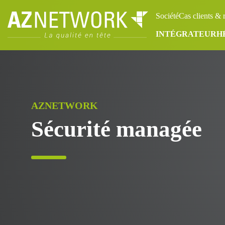
Panneau de gestion des cookies
Société
Cas clients & 
INTÉGRATEUR
H
AZNETWORK
Sécurité managée