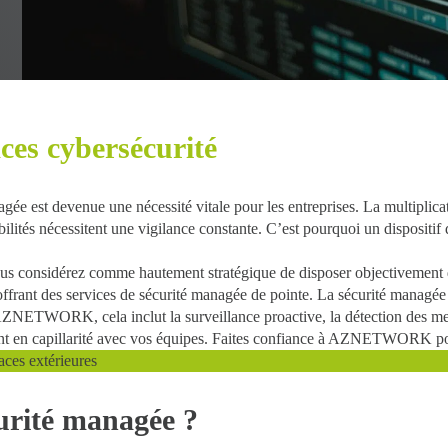
ces cybersécurité
agée
est devenue une nécessité vitale pour les entreprises. La multiplica
abilités nécessitent une vigilance constante. C’est pourquoi un
dispositif
us considérez comme hautement stratégique de disposer objectivemen
offrant des
services de sécurité managée de pointe
. La sécurité managée 
ez AZNETWORK, cela inclut la
surveillance proactive
, la
détection des m
lant en capillarité avec vos équipes. Faites confiance à AZNETWORK pour
aces extérieures
urité managée ?