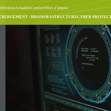
références
Actualités
Carrière
Offres d’emploi
ÉBERGEMENT / HDS
INFRASTRUCTURE
CYBER PROTEC